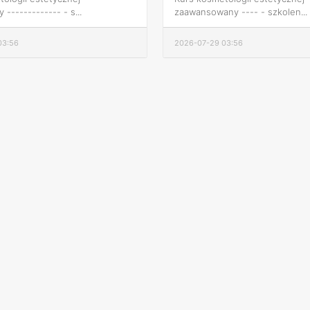
------------- - s...
zaawansowany ---- - szkolen...
03:56
2026-07-29 03:56