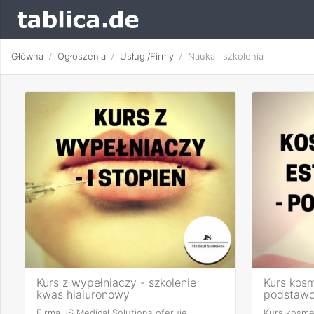
Główna
Ogłoszenia
Usługi/Firmy
Nauka i szkolenia
Kurs z wypełniaczy - szkolenie
Kurs kosm
kwas hialuronowy
podstaw
Firma JS Medical Solutions oferuję
Kurs kosmet