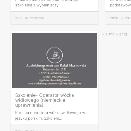
szkolenia z wypełniaczy: ...
podstawowy 
2026-07-29 03:56
2026-07-29 
Nie ma więcej
Szkolenie- Operator wózka
widłowego (niemieckie
uprawnienia)
Kurs na operatora wózka widłowego w
języku polskim. Szkoleni...