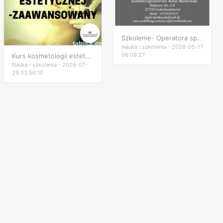
Szkolenie- Operatora sprzętu ciężkiego (niemieckie)
Nauka i szkolenia - 2026-05-17
06:09:27
Kurs kosmetologii estetycznej zaawansowany
Nauka i szkolenia - 2026-07-
29 03:56:10