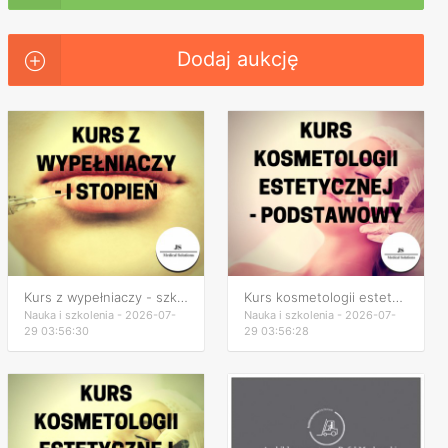
Dodaj aukcję
Kurs z wypełniaczy - szkolenie kwas hialuronowy
Kurs kosmetologii estetycznej podstawowy
Nauka i szkolenia - 2026-07-
Nauka i szkolenia - 2026-07-
29 03:56:30
29 03:56:28