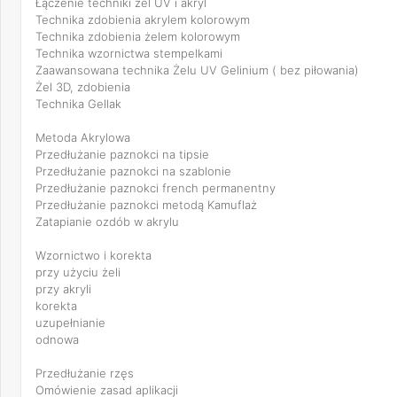
Łączenie techniki żel UV i akryl
Technika zdobienia akrylem kolorowym
Technika zdobienia żelem kolorowym
Technika wzornictwa stempelkami
Zaawansowana technika Żelu UV Gelinium ( bez piłowania)
Żel 3D, zdobienia
Technika Gellak
Metoda Akrylowa
Przedłużanie paznokci na tipsie
Przedłużanie paznokci na szablonie
Przedłużanie paznokci french permanentny
Przedłużanie paznokci metodą Kamuflaż
Zatapianie ozdób w akrylu
Wzornictwo i korekta
przy użyciu żeli
przy akryli
korekta
uzupełnianie
odnowa
Przedłużanie rzęs
Omówienie zasad aplikacji