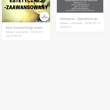
Szkolenie- Operatora sprzętu ciężkiego (niemieckie)
Nauka i szkolenia - 2026-05-17
06:09:27
Kurs kosmetologii estetycznej zaawansowany
Nauka i szkolenia - 2026-07-
29 03:56:10