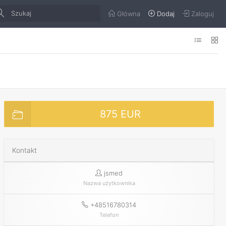
Główna
Dodaj
Zaloguj
875 EUR
Kontakt
jsmed
Nazwa użytkownika
+48516780314
Telefon