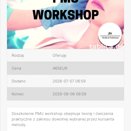
Rodzaj
Oferuję
Cena
465EUR
Dodano
2026-07-07 06:59
Koniec
2026-08-06 06:59
Doszkolenie PMU workshop obejmuje teorię i ćwiczenia
praktyczne z zakresu dowolnej wybranej przez kursanta
metody.