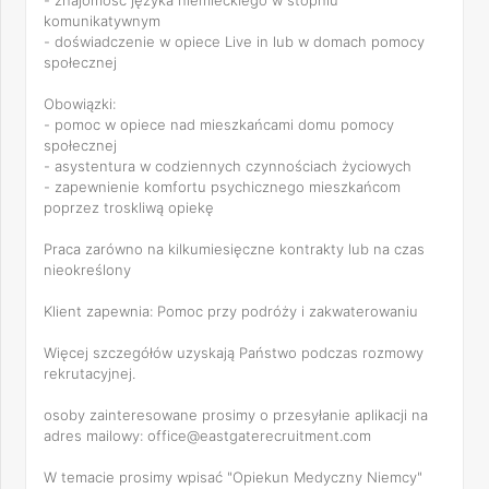
- znajomość języka niemieckiego w stopniu
komunikatywnym
- doświadczenie w opiece Live in lub w domach pomocy
społecznej
Obowiązki:
- pomoc w opiece nad mieszkańcami domu pomocy
społecznej
- asystentura w codziennych czynnościach życiowych
- zapewnienie komfortu psychicznego mieszkańcom
poprzez troskliwą opiekę
Praca zarówno na kilkumiesięczne kontrakty lub na czas
nieokreślony
Klient zapewnia: Pomoc przy podróży i zakwaterowaniu
Więcej szczegółów uzyskają Państwo podczas rozmowy
rekrutacyjnej.
osoby zainteresowane prosimy o przesyłanie aplikacji na
adres mailowy: office@eastgaterecruitment.com
W temacie prosimy wpisać "Opiekun Medyczny Niemcy"