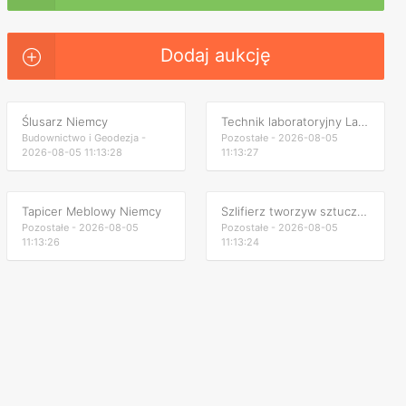
Dodaj aukcję
Ślusarz Niemcy
Technik laboratoryjny Laborant Niemcy
Budownictwo i Geodezja -
Pozostałe - 2026-08-05
2026-08-05 11:13:28
11:13:27
Tapicer Meblowy Niemcy
Szlifierz tworzyw sztucznych Niemcy
Pozostałe - 2026-08-05
Pozostałe - 2026-08-05
11:13:26
11:13:24