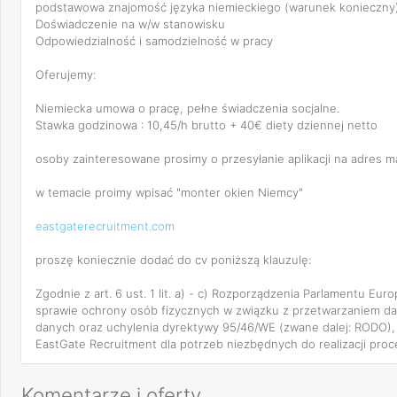
podstawowa znajomość języka niemieckiego (warunek konieczny
Doświadczenie na w/w stanowisku
Odpowiedzialność i samodzielność w pracy
Oferujemy:
Niemiecka umowa o pracę, pełne świadczenia socjalne.
Stawka godzinowa : 10,45/h brutto + 40€ diety dziennej netto
osoby zainteresowane prosimy o przesyłanie aplikacji na adres 
w temacie proimy wpisać "monter okien Niemcy"
eastgaterecruitment.com
proszę koniecznie dodać do cv poniższą klauzulę:
Zgodnie z art. 6 ust. 1 lit. a) - c) Rozporządzenia Parlamentu Eu
sprawie ochrony osób fizycznych w związku z przetwarzaniem d
danych oraz uchylenia dyrektywy 95/46/WE (zwane dalej: RODO)
EastGate Recruitment dla potrzeb niezbędnych do realizacji proce
Komentarze i oferty