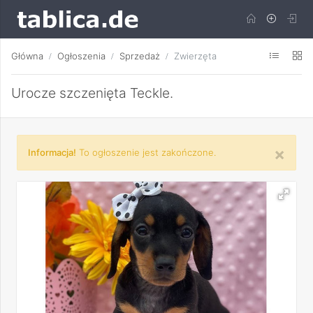
Główna
Ogłoszenia
Sprzedaż
Zwierzęta
Urocze szczenięta Teckle.
×
Informacja!
To ogłoszenie jest zakończone.