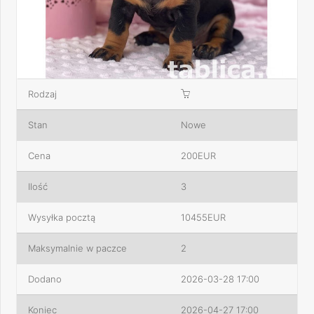
Rodzaj
Stan
Nowe
Cena
200EUR
Ilość
3
Wysyłka pocztą
10455EUR
Maksymalnie w paczce
2
Dodano
2026-03-28 17:00
Koniec
2026-04-27 17:00