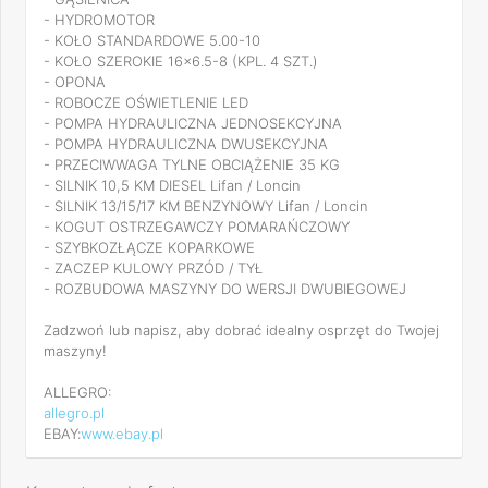
- HYDROMOTOR
- KOŁO STANDARDOWE 5.00-10
- KOŁO SZEROKIE 16x6.5-8 (KPL. 4 SZT.)
- OPONA
- ROBOCZE OŚWIETLENIE LED
- POMPA HYDRAULICZNA JEDNOSEKCYJNA
- POMPA HYDRAULICZNA DWUSEKCYJNA
- PRZECIWWAGA TYLNE OBCIĄŻENIE 35 KG
- SILNIK 10,5 KM DIESEL Lifan / Loncin
- SILNIK 13/15/17 KM BENZYNOWY Lifan / Loncin
- KOGUT OSTRZEGAWCZY POMARAŃCZOWY
- SZYBKOZŁĄCZE KOPARKOWE
- ZACZEP KULOWY PRZÓD / TYŁ
- ROZBUDOWA MASZYNY DO WERSJI DWUBIEGOWEJ
Zadzwoń lub napisz, aby dobrać idealny osprzęt do Twojej
maszyny!
ALLEGRO:
allegro.pl
EBAY:
www.ebay.pl