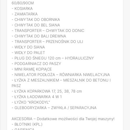
60/80/90CM
- KOSIARKA
- ZAMIATARKA
- CHWYTAK DO OBORNIKA
- CHWYTAK DO BEL SIANA
- TRANSPORTER – CHWYTAK DO DONIC
- CHWYTAK DO BALI DREWNA
- TRANSPORTER – PRZENOŚNIK DO ULI
- WIDŁY DO SIANA
- WIDŁY DO PALET
- PŁUG DO ŚNIEGU 120 cm – HYDRAULICZNY
- PODGARNIACZ DO PASZY
- MINI RAMIĘ KOPIĄCE
- NIWELATOR PODŁOŻA – RÓWNIARKA NIWELACYJNA
- ŁYŻKA Z MIESZALNIKIEM – MIESZALNIK DO BETONU I
PASZ
- ŁYŻKA KOPARKOWA 17, 25, 38, 78 cm
- ŁYŻKA ŁADOWARKA 4 W 1
- ŁYŻKO "KROKODYL"
- GLEBOGRYZARKA – ZWYKŁA / SEPARACYJNA
AKCESORIA – Dodatkowe możliwości dla Twojej maszyny!
- BŁOTNIKI (KPL.)
- GĄSIENICA