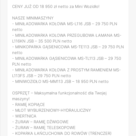
CENY JUŻ OD 18 950 zł netto za Mini Wozidło!
NASZE MINIMASZYNY
- MINIŁADOWARKA KOŁOWA MS-L116 JSB – 29 750 PLN
netto
- MINIŁADOWARKA KOŁOWA PRZEGUBOWA ŁAMANA MS-
L116KN JSB – 35 500 PLN netto
- MINIKOPARKA GĄSIENICOWA MS-TE113 JSB – 29 750 PLN
netto
- MINIŁADOWARKA GĄSIENICOWA MS-TL113 JSB – 29 750
PLN netto
- MINIŁADOWARKA KOŁOWA Z PROSTYM RAMIENIEM MS-
L113FS JSB – 29 750 PLN netto
- MINIWOZIDŁO MS-MM113 JSB – 18 950 PLN netto
OSPRZĘT – Maksymalna funkcjonalność dla Twojej
maszyny!
- RAMIĘ KOPIĄCE
- MŁOT WYBURZENIOWY-HYDRAULICZNY
- WIERTNICA
- ŻURAW – RAMIĘ DŹWIGOWE
- ŻURAW – RAMIĘ TELESKOPOWE
- KOPARKA ŁAŃCUCHOWA DO ROWÓW (TRENCZER)