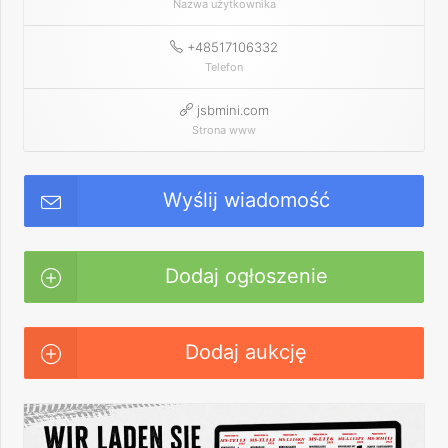
Nazwa użytkownika
+48517106332
Telefon
jsbmini.com
Strona www
Wyślij wiadomość
Dodaj ogłoszenie
Dodaj aukcję