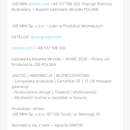
JSB MINI
jsbmini.com
+48 517 106 332 Osprzęt Rolniczy
Budowlany + Koparki Ładowarki Wozidła POLSKIE
JSB MINI Sp. z o.o. – Lider w Produkcji Minimaszyn!
KATALOG:
drive.google.com
jsbmini.com
| +48 517 106 332
Ładowarka Koparka Wozidło - NOWE 2026 - Prosto od
Producenta JSB POLSKA
JAKOŚĆ | INNOWACJA | BEZPIECZEŃSTWO
- Europejska produkcja | Certyfikat CE | 12-24 miesiące
gwarancji
- Nowoczesny design | Trwałość i efektywność
- Możliwość testów w siedzibie w Toruniu
Produkcja i serwis:
JSB MINI Sp. z o.o., 87-100 Toruń, ul. Batorego 61
Skontaktuj się z nami – wycena GRATIS!