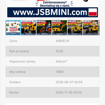
Cena
4480EUR
Rok produkcji
2026
3
Pojemność silnika
430cm
Moc silnika
15KM
Dodano
2026-08-07 05:59
Koniec
2026-11-05 05:59