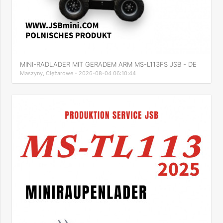
MINI-RADLADER MIT GERADEM ARM MS-L113FS JSB - DE
Maszyny, Ciężarowe - 2026-08-04 06:10:44