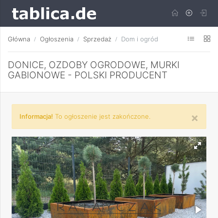
Główna
Ogłoszenia
Sprzedaż
Dom i ogród
DONICE, OZDOBY OGRODOWE, MURKI
GABIONOWE - POLSKI PRODUCENT
×
Informacja!
To ogłoszenie jest zakończone.