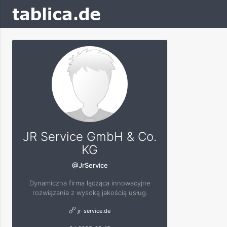
JR Service GmbH & Co.
KG
@JrService
Dynamiczna firma łącząca innowacyjne
rozwiązania z wysoką jakością usług.
jr-service.de