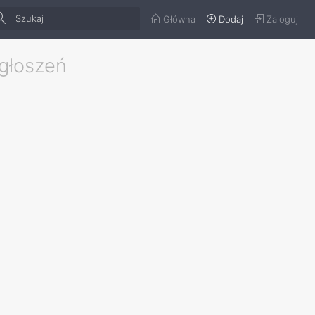
Główna
Dodaj
Zaloguj
ogłoszeń