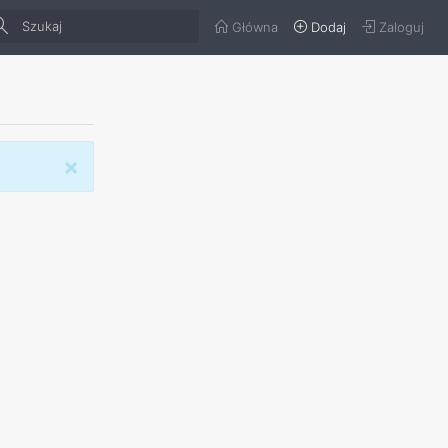
Główna
Dodaj
Zaloguj
×